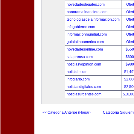
novedadeslegales.com
Ofer
panoramafinanciero.com
Ofer
tecnologiasdelainformacion.com
Ofer
infogobierno.com
Ofer
informacionmundial.com
Ofer
guialatinoamerica.com
Ofer
novedadesonline.com
$550
salaprensa.com
$600
noticiasyopinion.com
$980
noticlub.com
$1,49
infodiario.com
$2,00
noticiasdigitales.com
$2,50
noticiasurgentes.com
$10,0
<< Categoria Anterior (Hogar)
Categoria Siguient