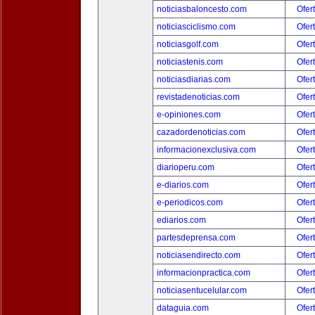
noticiasbaloncesto.com
Ofer
noticiasciclismo.com
Ofer
noticiasgolf.com
Ofer
noticiastenis.com
Ofer
noticiasdiarias.com
Ofer
revistadenoticias.com
Ofer
e-opiniones.com
Ofer
cazadordenoticias.com
Ofer
informacionexclusiva.com
Ofer
diarioperu.com
Ofer
e-diarios.com
Ofer
e-periodicos.com
Ofer
ediarios.com
Ofer
partesdeprensa.com
Ofer
noticiasendirecto.com
Ofer
informacionpractica.com
Ofer
noticiasentucelular.com
Ofer
dataguia.com
Ofer