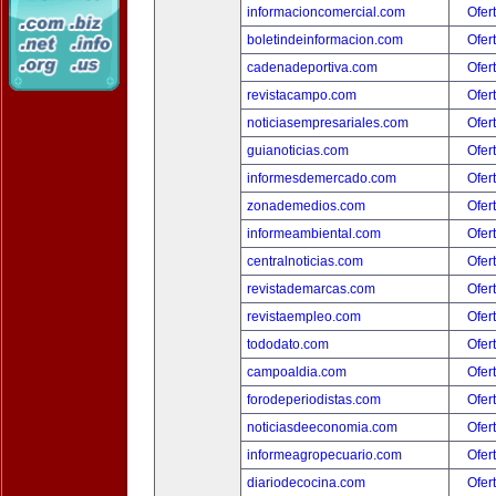
informacioncomercial.com
Ofer
boletindeinformacion.com
Ofer
cadenadeportiva.com
Ofer
revistacampo.com
Ofer
noticiasempresariales.com
Ofer
guianoticias.com
Ofer
informesdemercado.com
Ofer
zonademedios.com
Ofer
informeambiental.com
Ofer
centralnoticias.com
Ofer
revistademarcas.com
Ofer
revistaempleo.com
Ofer
tododato.com
Ofer
campoaldia.com
Ofer
forodeperiodistas.com
Ofer
noticiasdeeconomia.com
Ofer
informeagropecuario.com
Ofer
diariodecocina.com
Ofer