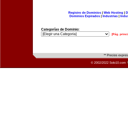
Registro de Dominios
|
Web Hosting
|
D
Dominios Expirados
|
Industrias
|
Indu
Categorías de Dominio:
[Pág. princi
** Precios expre
© 2002/2022 Solo10.com