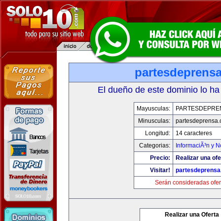
partesdeprens
El dueño de este dominio lo ha
Mayusculas:
PARTESDEPRE
Minusculas:
partesdeprensa
Longitud:
14 caracteres
Categorias:
InformaciÃ³n y N
Precio:
Realizar una ofe
Visitar!
partesdeprens
Serán consideradas ofer
Realizar una Oferta