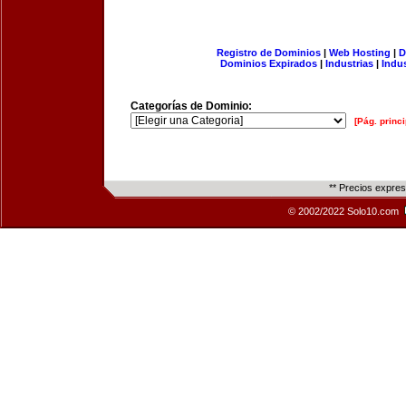
Registro de Dominios
|
Web Hosting
|
D
Dominios Expirados
|
Industrias
|
Indu
Categorías de Dominio:
[Pág. princi
** Precios expre
© 2002/2022 Solo10.com