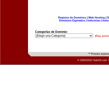
Registro de Dominios
|
Web Hosting
|
D
Dominios Expirados
|
Industrias
|
Indu
Categorías de Dominio:
[Pág. princi
** Precios expre
© 2002/2022 Solo10.com