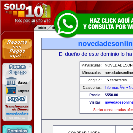
novedadesonli
El dueño de este dominio lo ha
Mayusculas:
NOVEDADESON
Minusculas:
novedadesonlin
Longitud:
15 caracteres
Categorias:
InformaciÃ³n y No
Precio:
$550.00
Visitar!
novedadesonlin
Serán consideradas ofer
R