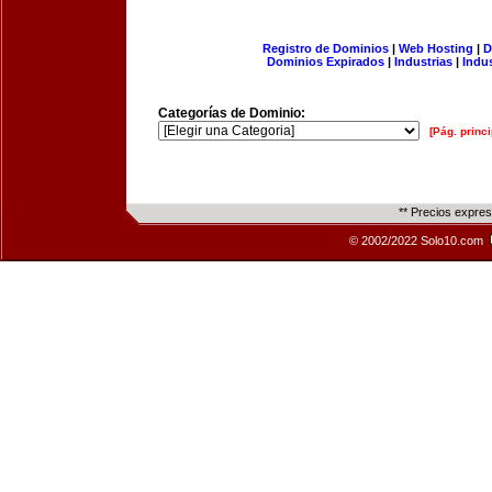
Registro de Dominios
|
Web Hosting
|
D
Dominios Expirados
|
Industrias
|
Indu
Categorías de Dominio:
[Pág. princi
** Precios expre
© 2002/2022 Solo10.com