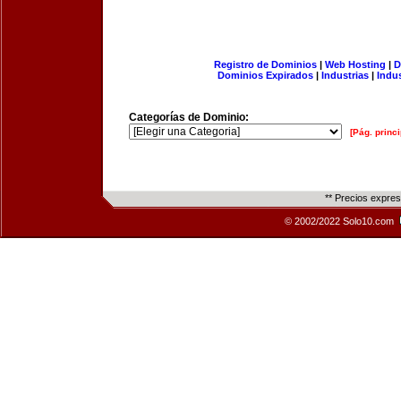
Registro de Dominios
|
Web Hosting
|
D
Dominios Expirados
|
Industrias
|
Indu
Categorías de Dominio:
[Pág. princi
** Precios expre
© 2002/2022 Solo10.com