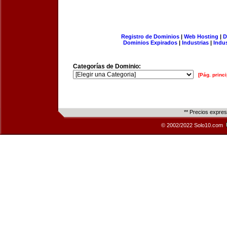
Registro de Dominios
|
Web Hosting
|
D
Dominios Expirados
|
Industrias
|
Indu
Categorías de Dominio:
[Pág. princi
** Precios expre
© 2002/2022 Solo10.com