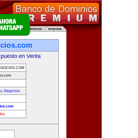
ocios.com
 puesto en Venta
EGOCIOS.COM
os.com
as
,
Negocios
ios.com
tas