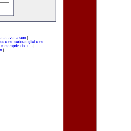
onadeventa.com
|
dos.com
|
carteradigital.com
|
|
compraprivada.com
|
om
|