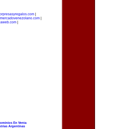
orpresasyregalos.com
|
mercadovenezolano.com
|
laweb.com
|
ominios En Venta
strias Argentinas