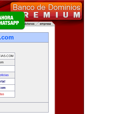
s.com
IAS.COM
com
oticias
rta!
.com
tas