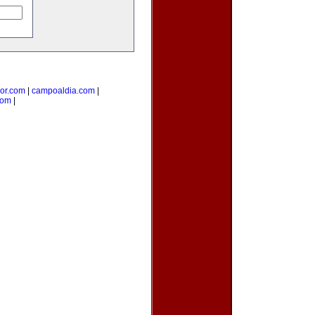
ior.com
|
campoaldia.com
|
com
|