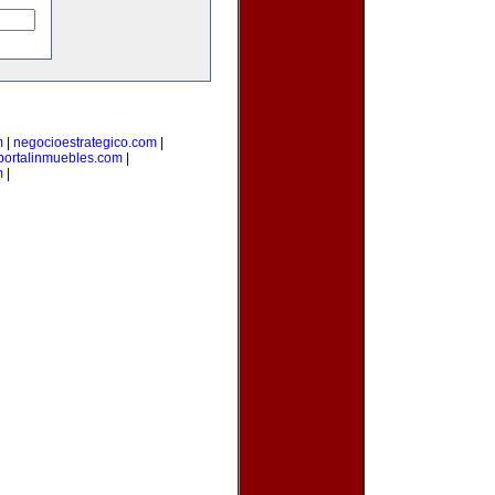
m
|
negocioestrategico.com
|
portalinmuebles.com
|
m
|