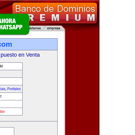
.com
 puesto en Venta
OM
cias
,
Portales
!
tas