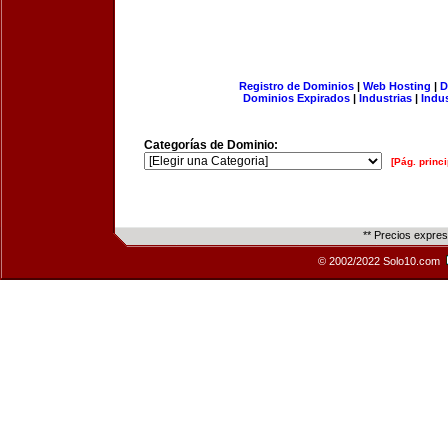
Registro de Dominios
|
Web Hosting
|
D
Dominios Expirados
|
Industrias
|
Indu
Categorías de Dominio:
[Pág. princi
** Precios expre
© 2002/2022 Solo10.com