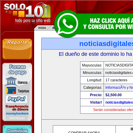
noticiasdigital
El dueño de este dominio lo ha
Mayusculas:
NOTICIASDIGIT
Minusculas:
noticiasdigitales
Longitud:
17 caracteres
Categorias:
InformaciÃ³n y No
Precio:
$2,500.00
Visitar!
noticiasdigitale
Serán consideradas ofer
R