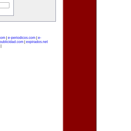
.com
|
e-periodicos.com
|
e-
publicidad.com
|
expirados.net
|