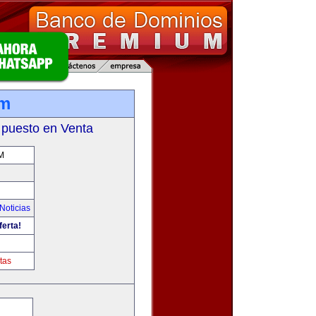
om
 puesto en Venta
M
Noticias
ferta!
tas