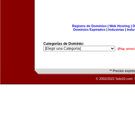
Registro de Dominios
|
Web Hosting
|
D
Dominios Expirados
|
Industrias
|
Indu
Categorías de Dominio:
[Pág. princi
** Precios expre
© 2002/2022 Solo10.com