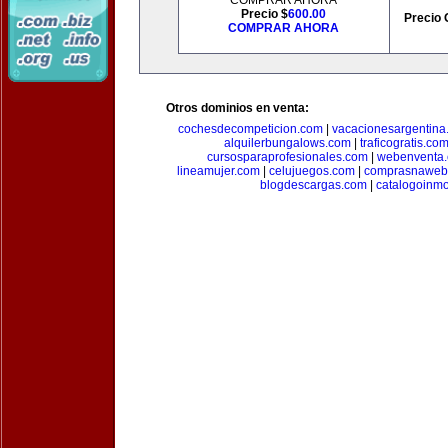
COMPRAR AHORA
Precio $
600.00
Precio 
COMPRAR AHORA
Otros dominios en venta:
cochesdecompeticion.com
|
vacacionesargentina
alquilerbungalows.com
|
traficogratis.co
cursosparaprofesionales.com
|
webenventa
lineamujer.com
|
celujuegos.com
|
comprasnaweb
blogdescargas.com
|
catalogoinmo