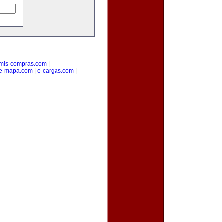
mis-compras.com
|
e-mapa.com
|
e-cargas.com
|