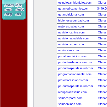
estudiosambientales.com
Ofertar
guiamedicamentos.com
$449.
guianutricional.com
Ofertar
higieneyseguridad.com
Ofertar
mejoresusalud.com
Ofertar
nutricioncanina.com
Ofertar
nutricionsaludable.com
Ofertar
nutricionsuperior.com
Ofertar
nutricocina.com
Ofertar
portaldenutricion.com
Ofertar
productosdenutricion.com
Ofertar
productosparalasalud.com
Ofertar
programacionmental.com
Ofertar
protectoresdiarios.com
Ofertar
pruductosparalasalud.com
Ofertar
recuperarlasalud.com
Ofertar
saludcorporal.com
Ofertar
saludenlinea.com
Ofertar