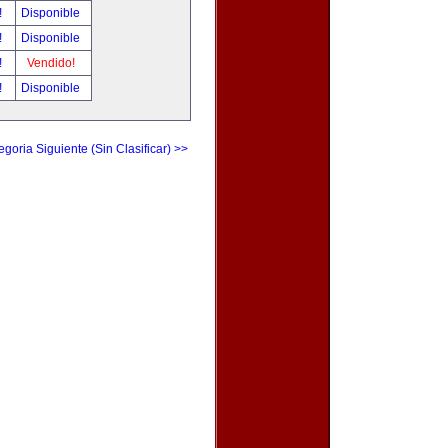
!
Disponible
!
Disponible
!
Vendido!
!
Disponible
egoria Siguiente (Sin Clasificar) >>