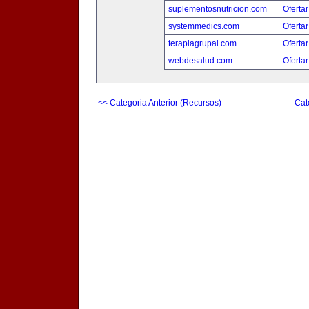
suplementosnutricion.com
Ofertar
systemmedics.com
Ofertar
terapiagrupal.com
Ofertar
webdesalud.com
Ofertar
<< Categoria Anterior (Recursos)
Cat