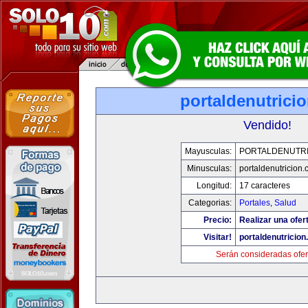
portaldenutrici
Vendido!
Mayusculas:
PORTALDENUTRI
Minusculas:
portaldenutricion
Longitud:
17 caracteres
Categorias:
Portales
,
Salud
Precio:
Realizar una ofer
Visitar!
portaldenutricio
Serán consideradas ofer