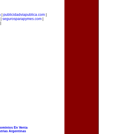
m
|
publicidadviapublica.com
|
|
segurosparapymes.com
|
|
ominios En Venta
strias Argentinas