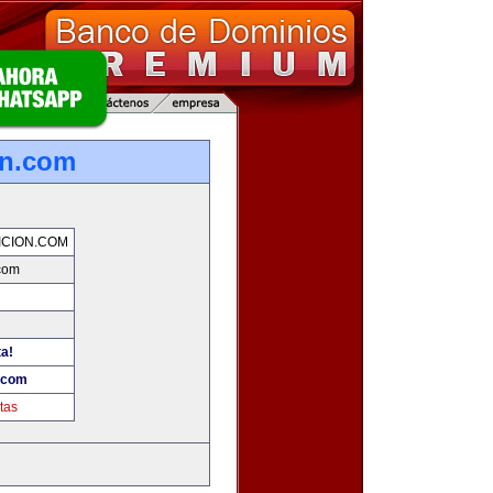
on.com
CION.COM
.com
ta!
n.com
tas