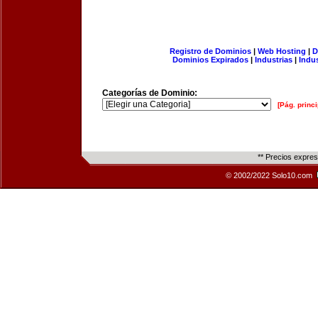
Registro de Dominios
|
Web Hosting
|
D
Dominios Expirados
|
Industrias
|
Indu
Categorías de Dominio:
[Pág. princi
** Precios expre
© 2002/2022 Solo10.com