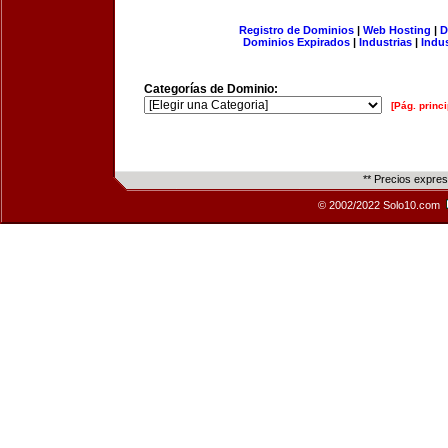
Registro de Dominios
|
Web Hosting
|
D
Dominios Expirados
|
Industrias
|
Indu
Categorías de Dominio:
[Pág. princi
** Precios expre
© 2002/2022 Solo10.com