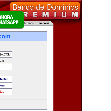
.com
EA.COM
com
ferta!
com
tas