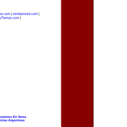
ba.com
|
ventaenred.com
|
Tierras.com
|
ominios En Venta
strias Argentinas