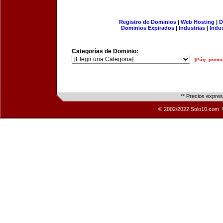
Registro de Dominios
|
Web Hosting
|
D
Dominios Expirados
|
Industrias
|
Indu
Categorías de Dominio:
[Pág. princi
** Precios expre
© 2002/2022 Solo10.com