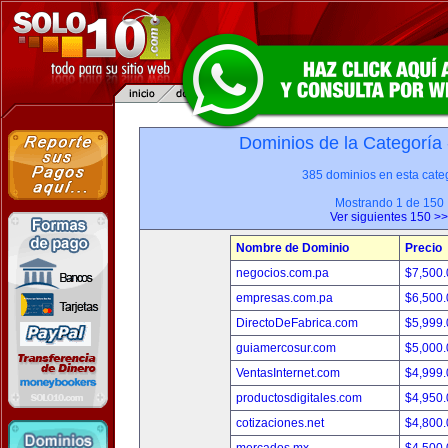
Dominios de la Categoría
385 dominios en esta categ
Mostrando 1 de 150
Ver siguientes 150 >>
Nombre de Dominio
Precio
negocios.com.pa
$7,500
empresas.com.pa
$6,500
DirectoDeFabrica.com
$5,999
guiamercosur.com
$5,000
VentasInternet.com
$4,999
productosdigitales.com
$4,950
cotizaciones.net
$4,800