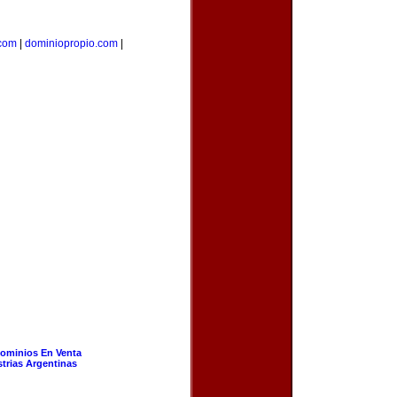
com
|
dominiopropio.com
|
ominios En Venta
strias Argentinas