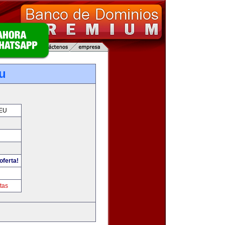
u
EU
oferta!
tas