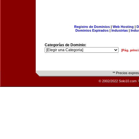
Registro de Dominios
|
Web Hosting
|
D
Dominios Expirados
|
Industrias
|
Indu
Categorías de Dominio:
[Pág. princi
** Precios expre
© 2002/2022 Solo10.com