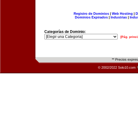
Registro de Dominios
|
Web Hosting
|
D
Dominios Expirados
|
Industrias
|
Indu
Categorías de Dominio:
[Pág. princi
** Precios expre
© 2002/2022 Solo10.com