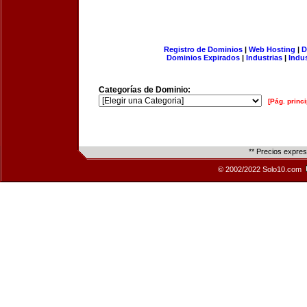
Registro de Dominios
|
Web Hosting
|
D
Dominios Expirados
|
Industrias
|
Indu
Categorías de Dominio:
[Pág. princi
** Precios expre
© 2002/2022 Solo10.com