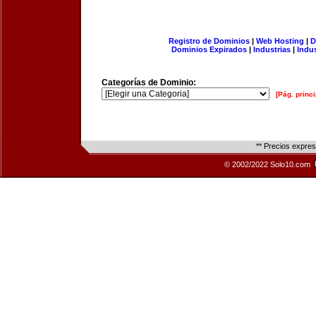
Registro de Dominios
|
Web Hosting
|
D
Dominios Expirados
|
Industrias
|
Indu
Categorías de Dominio:
[Pág. princi
** Precios expre
© 2002/2022 Solo10.com