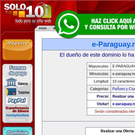
e-Paraguay.
El dueño de este dominio lo ha
Mayusculas:
E-PARAGUAY
Minusculas:
e-paraguay.n
Longitud:
10 caracteres
Categorias:
PaÃ­ses y Ci
Precio:
Realizar una 
Visitar!
e-paraguay.n
Serán consideradas ofer
Realizar una Oferta