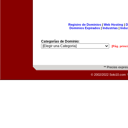
Registro de Dominios
|
Web Hosting
|
D
Dominios Expirados
|
Industrias
|
Indu
Categorías de Dominio:
[Pág. princi
** Precios expre
© 2002/2022 Solo10.com