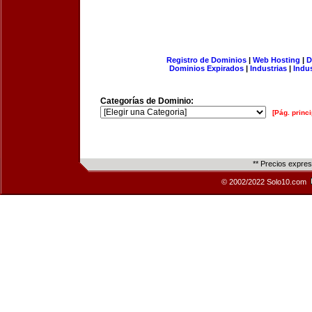
Registro de Dominios
|
Web Hosting
|
D
Dominios Expirados
|
Industrias
|
Indu
Categorías de Dominio:
[Pág. princi
** Precios expre
© 2002/2022 Solo10.com