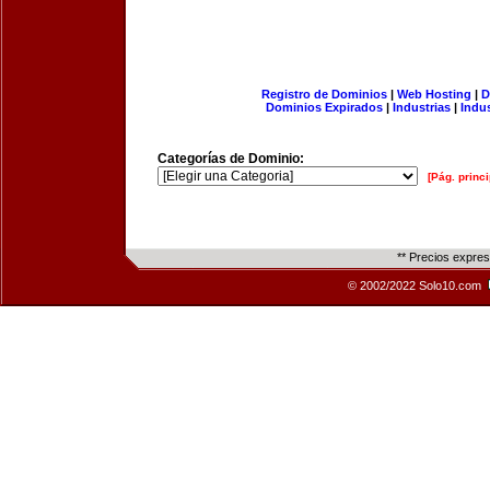
Registro de Dominios
|
Web Hosting
|
D
Dominios Expirados
|
Industrias
|
Indu
Categorías de Dominio:
[Pág. princi
** Precios expre
© 2002/2022 Solo10.com