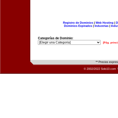
Registro de Dominios
|
Web Hosting
|
D
Dominios Expirados
|
Industrias
|
Indu
Categorías de Dominio:
[Pág. princi
** Precios expre
© 2002/2022 Solo10.com