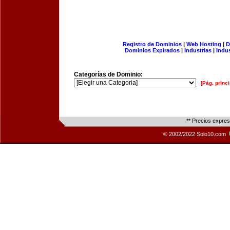
Registro de Dominios
|
Web Hosting
|
D
Dominios Expirados
|
Industrias
|
Indu
Categorías de Dominio:
[Pág. princi
** Precios expre
© 2002/2022 Solo10.com