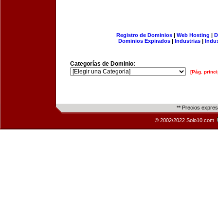
Registro de Dominios
|
Web Hosting
|
D
Dominios Expirados
|
Industrias
|
Indu
Categorías de Dominio:
[Pág. princi
** Precios expre
© 2002/2022 Solo10.com