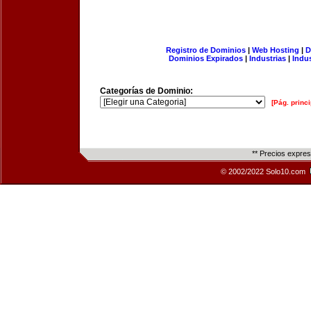
Registro de Dominios
|
Web Hosting
|
D
Dominios Expirados
|
Industrias
|
Indu
Categorías de Dominio:
[Pág. princi
** Precios expre
© 2002/2022 Solo10.com