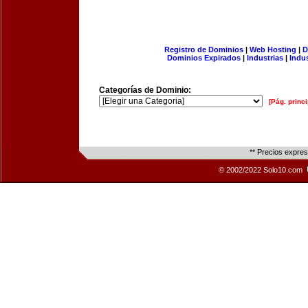
Registro de Dominios
|
Web Hosting
|
D
Dominios Expirados
|
Industrias
|
Indu
Categorías de Dominio:
[Pág. princi
** Precios expre
© 2002/2022 Solo10.com