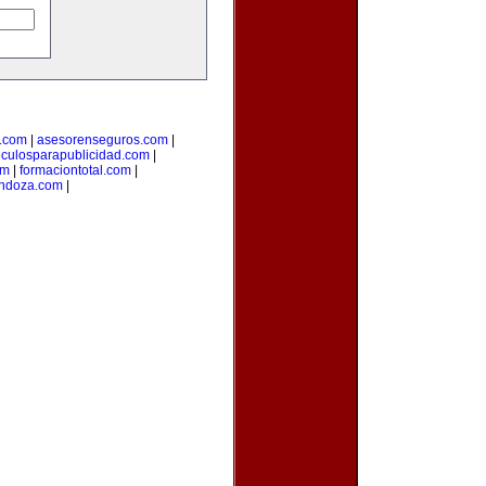
p.com
|
asesorenseguros.com
|
ticulosparapublicidad.com
|
om
|
formaciontotal.com
|
endoza.com
|