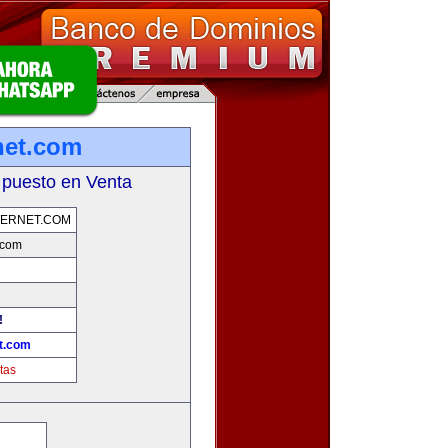
net.com
 puesto en Venta
TERNET.COM
.com
!
et.com
tas