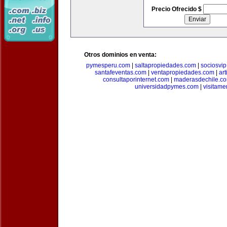
Precio Ofrecido $
Otros dominios en venta:
pymesperu.com
|
saltapropiedades.com
|
sociosvi
santafeventas.com
|
ventapropiedades.com
|
ar
consultaporinternet.com
|
maderasdechile.c
universidadpymes.com
|
visitam