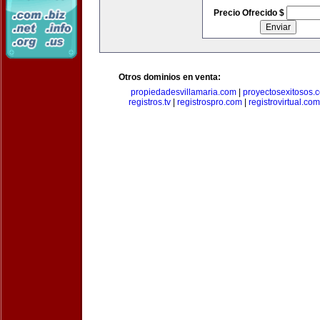
Precio Ofrecido $
Otros dominios en venta:
propiedadesvillamaria.com
|
proyectosexitosos.
registros.tv
|
registrospro.com
|
registrovirtual.com