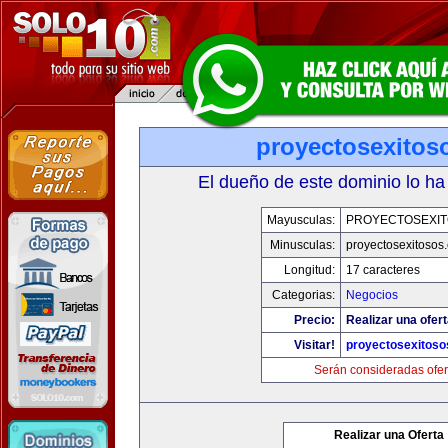
proyectosexitos
El dueño de este dominio lo ha
Mayusculas:
PROYECTOSEXI
Minusculas:
proyectosexitosos
Longitud:
17 caracteres
Categorias:
Negocios
Precio:
Realizar una ofert
Visitar!
proyectosexitos
Serán consideradas ofer
Realizar una Oferta