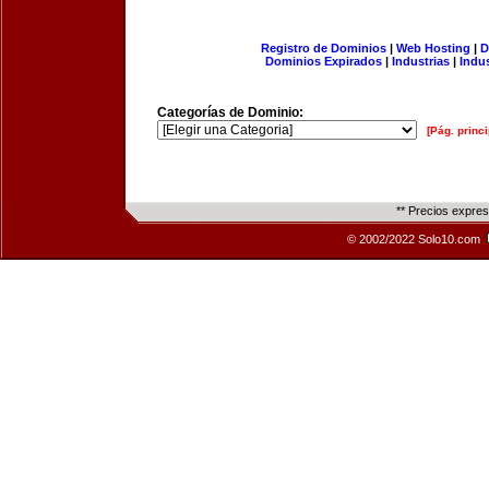
Registro de Dominios
|
Web Hosting
|
D
Dominios Expirados
|
Industrias
|
Indu
Categorías de Dominio:
[Pág. princi
** Precios expre
© 2002/2022 Solo10.com