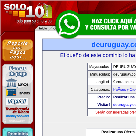
deuruguay.
El dueño de este dominio lo ha
Mayusculas:
DEURUGUAY
Minusculas:
deuruguay.c
Longitud:
9 caracteres
Categorias:
PaÃ­ses y Ci
Precio:
Realizar una 
Visitar!
deuruguay.c
Serán consideradas ofer
Realizar una Oferta