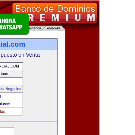
ial.com
 puesto en Venta
RCIAL.COM
l.com
ias
,
Negocios
!
al.com
tas