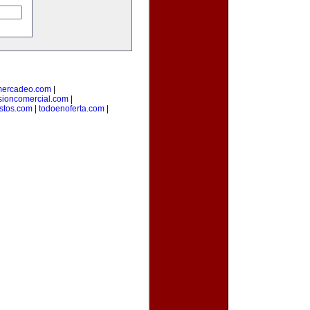
mercadeo.com
|
sioncomercial.com
|
istos.com
|
todoenoferta.com
|