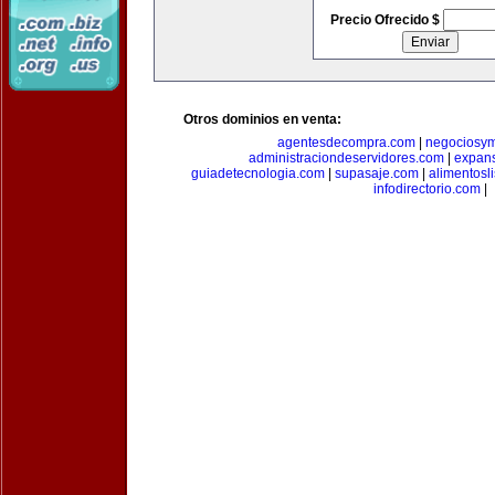
Precio Ofrecido $
Otros dominios en venta:
agentesdecompra.com
|
negociosy
administraciondeservidores.com
|
expan
guiadetecnologia.com
|
supasaje.com
|
alimentosl
infodirectorio.com
|