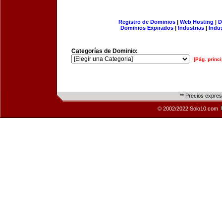
Registro de Dominios
|
Web Hosting
|
D
Dominios Expirados
|
Industrias
|
Indu
Categorías de Dominio:
[Pág. princi
** Precios expre
© 2002/2022 Solo10.com