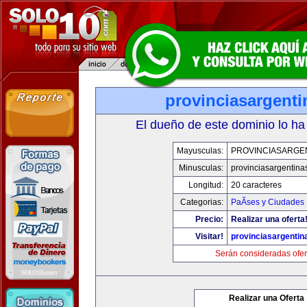
provinciasargent
El dueño de este dominio lo ha
Mayusculas:
PROVINCIASARGE
Minusculas:
provinciasargentina
Longitud:
20 caracteres
Categorias:
PaÃ­ses y Ciudades
Precio:
Realizar una oferta
Visitar!
provinciasargenti
Serán consideradas ofer
Realizar una Oferta