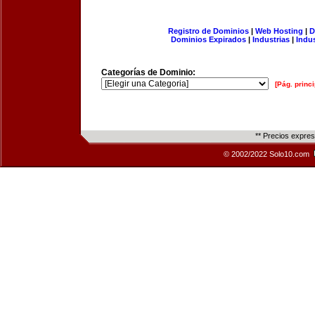
Registro de Dominios
|
Web Hosting
|
D
Dominios Expirados
|
Industrias
|
Indu
Categorías de Dominio:
[Pág. princi
** Precios expre
© 2002/2022 Solo10.com