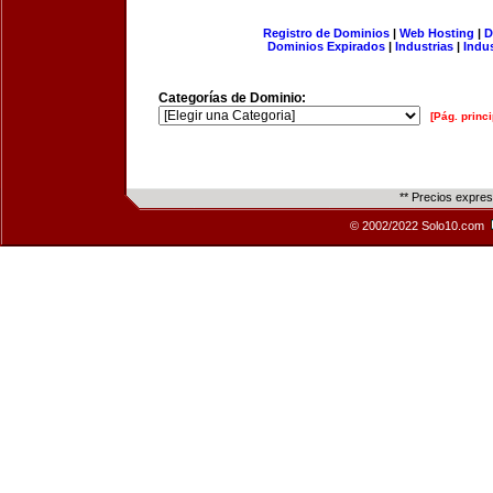
Registro de Dominios
|
Web Hosting
|
D
Dominios Expirados
|
Industrias
|
Indu
Categorías de Dominio:
[Pág. princi
** Precios expre
© 2002/2022 Solo10.com