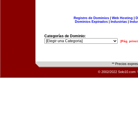
Registro de Dominios
|
Web Hosting
|
D
Dominios Expirados
|
Industrias
|
Indu
Categorías de Dominio:
[Pág. princi
** Precios expre
© 2002/2022 Solo10.com