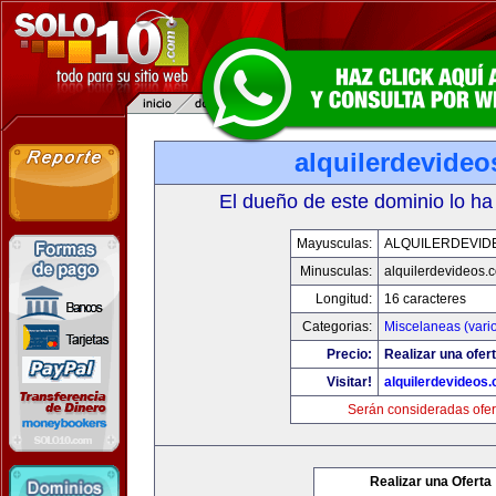
alquilerdevide
El dueño de este dominio lo ha
Mayusculas:
ALQUILERDEVID
Minusculas:
alquilerdevideos.
Longitud:
16 caracteres
Categorias:
Miscelaneas (vari
Precio:
Realizar una ofert
Visitar!
alquilerdevideos
Serán consideradas ofer
Realizar una Oferta