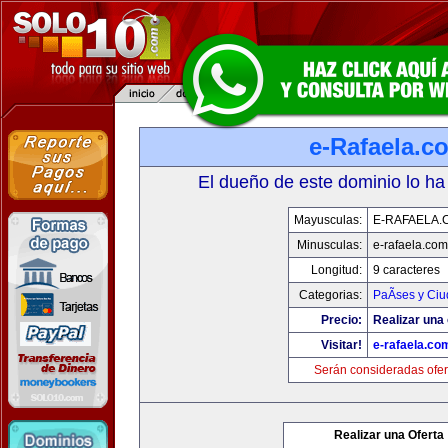
e-Rafaela.c
El dueño de este dominio lo ha
Mayusculas:
E-RAFAELA.
Minusculas:
e-rafaela.com
Longitud:
9 caracteres
Categorias:
PaÃ­ses y Ci
Precio:
Realizar una 
Visitar!
e-rafaela.co
Serán consideradas ofer
Realizar una Oferta