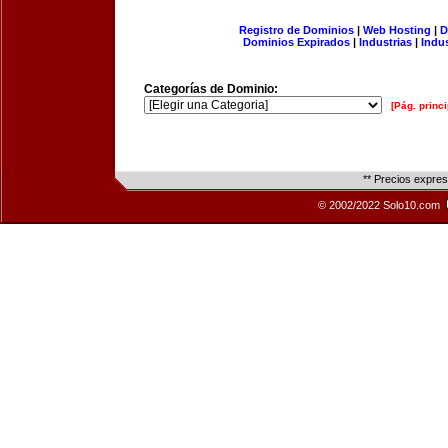
Registro de Dominios
|
Web Hosting
|
D
Dominios Expirados
|
Industrias
|
Indu
Categorías de Dominio:
[Pág. princi
** Precios expre
© 2002/2022 Solo10.com