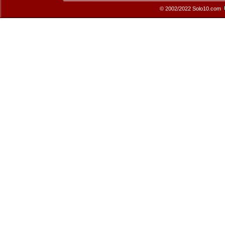
© 2002/2022 Solo10.com