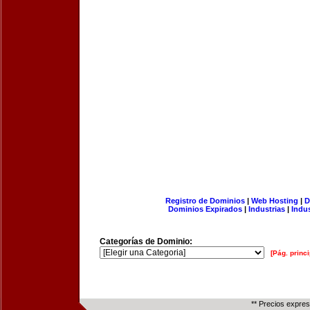
Registro de Dominios
|
Web Hosting
|
D
Dominios Expirados
|
Industrias
|
Indu
Categorías de Dominio:
[Pág. princi
** Precios expre