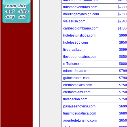
turismoprofesional.com
$4,59
turismoaventuras.com
$2,80
meetingsbydesign.com
$2,50
viajesusa.com
$2,40
caribecolombiano.com
$1,80
hotelesturisticos.com
$999
hoteles365.com
$950
livebrasil.com
$899
ilovebuenosaires.com
$850
e-Turismo.net
$800
miamiofertas.com
$799
guiacaracas.com
$790
ofertasmexico.com
$750
ofertasmiami.com
$750
tuvacacion.com
$750
pasajesenoferta.com
$699
turismosudafrica.com
$680
agentedeturismo.com
$650