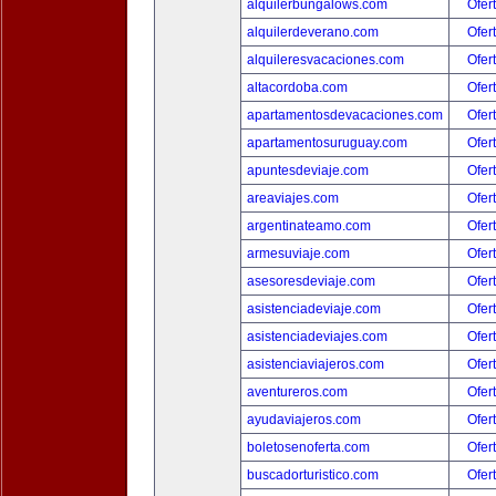
alquilerbungalows.com
Ofer
alquilerdeverano.com
Ofer
alquileresvacaciones.com
Ofer
altacordoba.com
Ofer
apartamentosdevacaciones.com
Ofer
apartamentosuruguay.com
Ofer
apuntesdeviaje.com
Ofer
areaviajes.com
Ofer
argentinateamo.com
Ofer
armesuviaje.com
Ofer
asesoresdeviaje.com
Ofer
asistenciadeviaje.com
Ofer
asistenciadeviajes.com
Ofer
asistenciaviajeros.com
Ofer
aventureros.com
Ofer
ayudaviajeros.com
Ofer
boletosenoferta.com
Ofer
buscadorturistico.com
Ofer