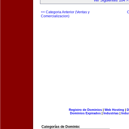
Ver Siguientes 104 >
<< Categoria Anterior (Ventas y
C
Comercializacion)
Registro de Dominios
|
Web Hosting
|
D
Dominios Expirados
|
Industrias
|
Indu
Categorías de Dominio: