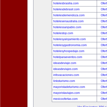
hotelesbrasilia.com
Ofer
hotelesdebrasil.com
Ofer
hotelesdemendoza.com
Ofer
hotelesenaustralia.com
Ofer
hotelessanpablo.com
Ofer
hotelestop.com
Ofer
hotelesyalojamiento.com
Ofer
hotelesygastronomia.com
Ofer
hotelesyhospedaje.com
Ofer
hotelparaeventos.com
Ofer
ideasdeviaje.com
Ofer
ideasdeviajes.com
Ofer
infovacaciones.com
Ofer
linksturismo.com
Ofer
mayoristadeturismo.com
Ofer
mayoristaviajes.com
Ofer
mexicoofertas.com
Ofer