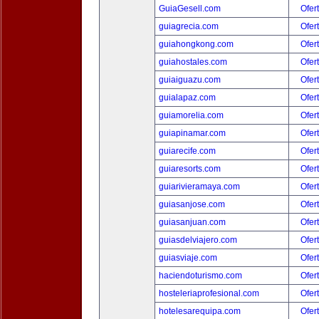
GuiaGesell.com
Ofer
guiagrecia.com
Ofer
guiahongkong.com
Ofer
guiahostales.com
Ofer
guiaiguazu.com
Ofer
guialapaz.com
Ofer
guiamorelia.com
Ofer
guiapinamar.com
Ofer
guiarecife.com
Ofer
guiaresorts.com
Ofer
guiarivieramaya.com
Ofer
guiasanjose.com
Ofer
guiasanjuan.com
Ofer
guiasdelviajero.com
Ofer
guiasviaje.com
Ofer
haciendoturismo.com
Ofer
hosteleriaprofesional.com
Ofer
hotelesarequipa.com
Ofer