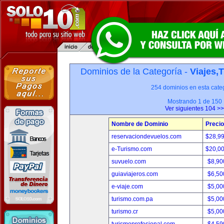
Dominios de la Categoría -
Viajes,
254 dominios en esta categ
Mostrando 1 de 150
Ver siguientes 104 >>
Nombre de Dominio
Precio
reservaciondevuelos.com
$28,9
e-Turismo.com
$20,0
suvuelo.com
$8,90
guiaviajeros.com
$6,50
e-viaje.com
$5,00
turismo.com.pa
$5,00
turismo.cr
$5,00