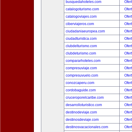
busquedahoteles.com
Ofer
catalogoturismo.com
Ofer
catalogoviajes.com
Ofer
ciberviajeros.com
Ofer
ciudadaniaeuropea.com
Ofer
ciudadturistica.com
Ofer
clubdelturismo.com
Ofer
clubdeturismo.com
Ofer
compararhoteles.com
Ofer
compresuviaje.com
Ofer
compresuvuelo.com
Ofer
conozcaperu.com
Ofer
cordobaguide.com
Ofer
cruceroporelcaribe.com
Ofer
desarrolloturistico.com
Ofer
destinodeviaje.com
Ofer
destinosdeviaje.com
Ofer
destinosvacacionales.com
Ofer