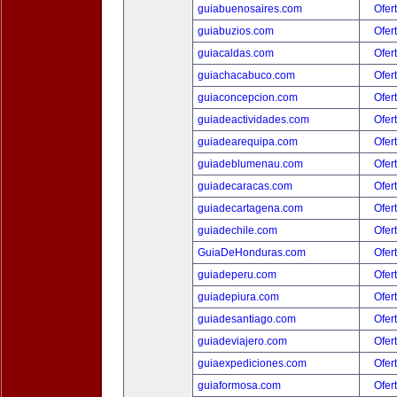
guiabuenosaires.com
Ofer
guiabuzios.com
Ofer
guiacaldas.com
Ofer
guiachacabuco.com
Ofer
guiaconcepcion.com
Ofer
guiadeactividades.com
Ofer
guiadearequipa.com
Ofer
guiadeblumenau.com
Ofer
guiadecaracas.com
Ofer
guiadecartagena.com
Ofer
guiadechile.com
Ofer
GuiaDeHonduras.com
Ofer
guiadeperu.com
Ofer
guiadepiura.com
Ofer
guiadesantiago.com
Ofer
guiadeviajero.com
Ofer
guiaexpediciones.com
Ofer
guiaformosa.com
Ofer