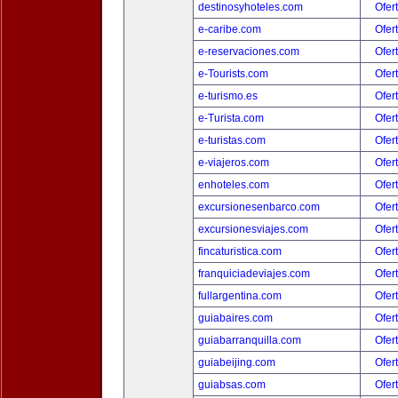
destinosyhoteles.com
Ofer
e-caribe.com
Ofer
e-reservaciones.com
Ofer
e-Tourists.com
Ofer
e-turismo.es
Ofer
e-Turista.com
Ofer
e-turistas.com
Ofer
e-viajeros.com
Ofer
enhoteles.com
Ofer
excursionesenbarco.com
Ofer
excursionesviajes.com
Ofer
fincaturistica.com
Ofer
franquiciadeviajes.com
Ofer
fullargentina.com
Ofer
guiabaires.com
Ofer
guiabarranquilla.com
Ofer
guiabeijing.com
Ofer
guiabsas.com
Ofer